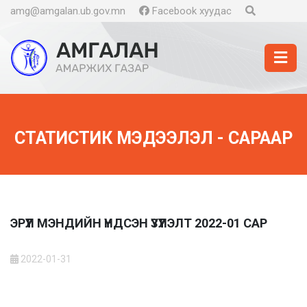
amg@amgalan.ub.gov.mn
Facebook хуудас
СТАТИСТИК МЭДЭЭЛЭЛ - САРААР
ЭРҮҮЛ МЭНДИЙН ҮНДСЭН ҮЗҮҮЛЭЛТ 2022-01 САР
2022-01-31