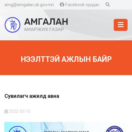
amg@amgalan.ub.gov.mn
Facebook хуудас
НЭЭЛТТЭЙ АЖЛЫН БАЙР
Сувилагч ажилд авна
2022-03-10