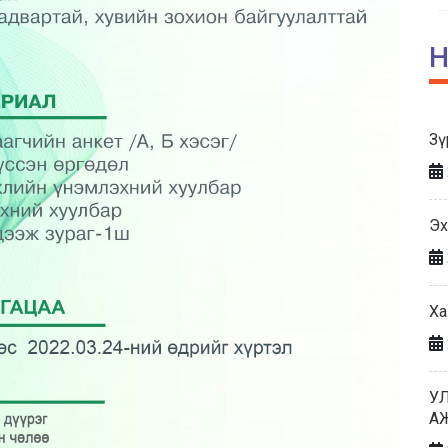
Н
Зү
Эх
Ха
У
А