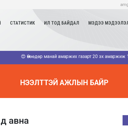
amg
Й
СТАТИСТИК
ИЛ ТОД БАЙДАЛ
МЭДЭЭ МЭДЭЭЛЭ
😍 Өнөөдөр манай амаржих газарт 20 эх амаржиж 11 хүү,9
НЭЭЛТТЭЙ АЖЛЫН БАЙР
лд авна