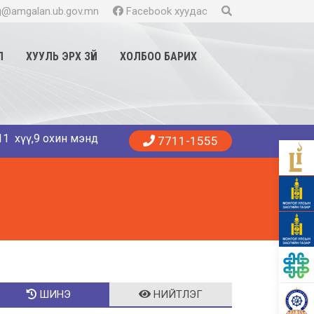
@amgalan.ub.gov.mn
Facebook хуудас
Л
ХУУЛЬ ЭРХ ЗҮЙ
ХОЛБОО БАРИХ
 охин мэндэллээ. Танд эрүүл энхийг хүсье. 😍👨‍⚕️👩‍⚕️🏥 А
7711-1555
ШИНЭ
НИЙТЛЭГ