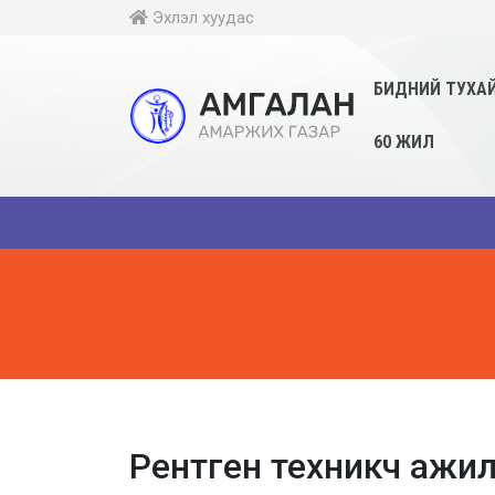
Эхлэл хуудас
БИДНИЙ ТУХА
60 ЖИЛ
Рентген техникч ажи