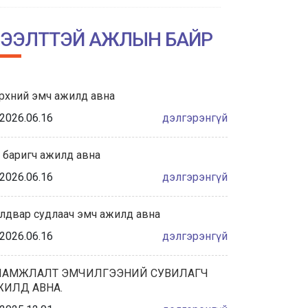
НИЙСЛЭЛИЙН АМГАЛАН АМАРЖИХ
ГАЗРЫН ТҮҮХТ 60 ЖИЛИЙН ОЙН
ЭЭЛТТЭЙ АЖЛЫН БАЙР
ХҮРЭЭНД ЗОХИОН БАЙГУУЛАГДА...
2026/06/04
рхний эмч ажилд авна
Халдвар сэргийлэлт хяналтын
албаны танилцуулга
2026.06.16
дэлгэрэнгүй
2026/05/28
 баригч ажилд авна
“ЭХИЙН СҮҮНИЙ НӨӨЦИЙН БАНКНЫ ҮЙЛ
2026.06.16
дэлгэрэнгүй
АЖИЛЛАГААНЫ ЖУРАМ”-Д САНАЛ
АВАХ ХЭЛЭЛЦҮҮЛЭГТ ОР...
лдвар судлаач эмч ажилд авна
2026/05/27
2026.06.16
дэлгэрэнгүй
ҮЕ, ҮЕИЙН АХМАД АЖИЛТНУУДАА
ХҮЛЭЭН АВЧ, ХҮНДЭТГЭЛ ҮЗҮҮЛЛЭЭ.
ЛАМЖЛАЛТ ЭМЧИЛГЭЭНИЙ СУВИЛАГЧ
ЖИЛД АВНА.
2026/05/22