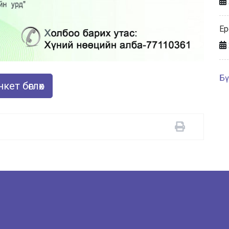
Ер
Бү
кет бөглөх