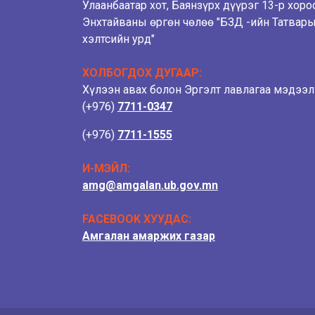
Улаанбаатар хот, Баянзүрх дүүрэг 13-р хоро
Энхтайваны өргөн чөлөө "БЗД -ийн Татвар
хэлтсийн урд"
ХОЛБОГДОХ ДУГААР:
Хүлээн авах болон Эргэлт лавлагаа мэдээ
(+976)
7711-0347
(+976)
7711-1555
И-МЭЙЛ:
amg@amgalan.ub.gov.mn
FACEBOOK ХУУДАС:
Амгалан амаржих газар