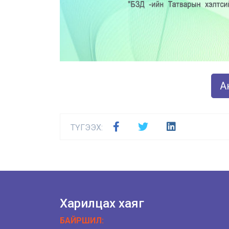
Ан
ТҮГЭЭХ:
Харилцах хаяг
БАЙРШИЛ: