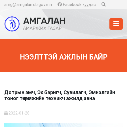
amg@amgalan.ub.gov.mn
Facebook хуудас
НЭЭЛТТЭЙ АЖЛЫН БАЙР
Дотрын эмч, Эх баригч, Сувилагч, Эмнэлгийн
тоног төхөөрөмжийн техникч ажилд авна
2022-01-28