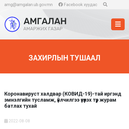
amg@amgalan.ub.gov.mn
Facebook хуудас
ЗАХИРЛЫН ТУШААЛ
Коронавируст халдвар (КОВИД-19)-тай иргэнд
эмнэлгийн тусламж, үйлчилгээ үзүүлэх түр журам
батлах тухай
2022-08-08