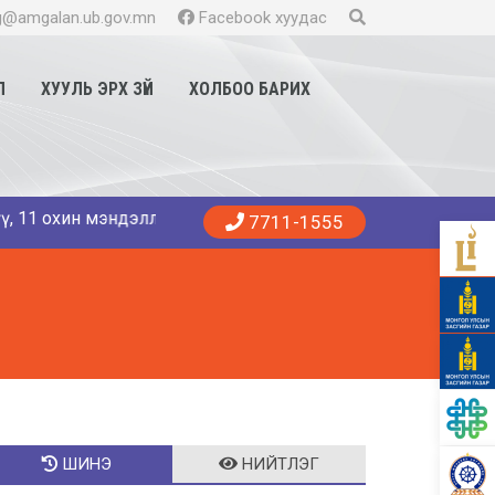
@amgalan.ub.gov.mn
Facebook хуудас
Л
ХУУЛЬ ЭРХ ЗҮЙ
ХОЛБОО БАРИХ
охин мэндэллээ. Танд эрүүл энхийг хүсье. 😍👨‍⚕️👩‍⚕️🏥 Ам
7711-1555
ШИНЭ
НИЙТЛЭГ