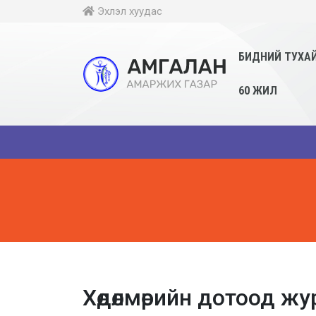
Эхлэл хуудас
БИДНИЙ ТУХА
60 ЖИЛ
Хөдөлмөрийн дотоод ж