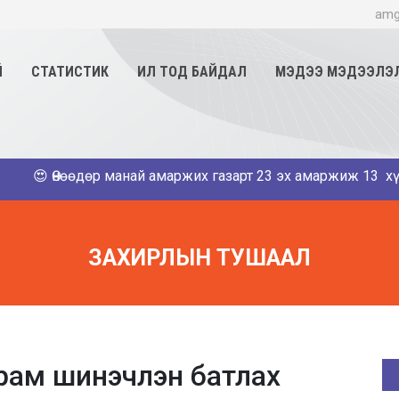
amg
Й
СТАТИСТИК
ИЛ ТОД БАЙДАЛ
МЭДЭЭ МЭДЭЭЛЭ
😍 Өнөөдөр манай амаржих газарт 23 эх амаржиж 13 хүү, 11 
ЗАХИРЛЫН ТУШААЛ
урам шинэчлэн батлах