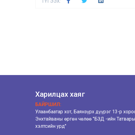
ТҮГЭЭХ:
Харилцах хаяг
БАЙРШИЛ:
Улаанбаатар хот, Баянзүрх дүүрэг 13-р хоро
Энхтайваны өргөн чөлөө "БЗД -ийн Татвар
хэлтсийн урд"