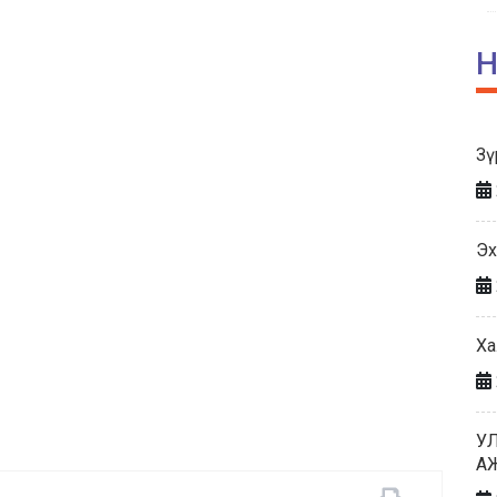
Н
Зү
Эх
Ха
У
А