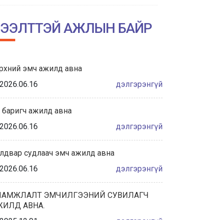
НИЙСЛЭЛИЙН АМГАЛАН АМАРЖИХ
ГАЗРЫН ТҮҮХТ 60 ЖИЛИЙН ОЙН
ЭЭЛТТЭЙ АЖЛЫН БАЙР
ХҮРЭЭНД ЗОХИОН БАЙГУУЛАГДА...
2026/06/04
рхний эмч ажилд авна
Халдвар сэргийлэлт хяналтын
албаны танилцуулга
2026.06.16
дэлгэрэнгүй
2026/05/28
 баригч ажилд авна
“ЭХИЙН СҮҮНИЙ НӨӨЦИЙН БАНКНЫ ҮЙЛ
2026.06.16
дэлгэрэнгүй
АЖИЛЛАГААНЫ ЖУРАМ”-Д САНАЛ
АВАХ ХЭЛЭЛЦҮҮЛЭГТ ОР...
лдвар судлаач эмч ажилд авна
2026/05/27
2026.06.16
дэлгэрэнгүй
ҮЕ, ҮЕИЙН АХМАД АЖИЛТНУУДАА
ХҮЛЭЭН АВЧ, ХҮНДЭТГЭЛ ҮЗҮҮЛЛЭЭ.
ЛАМЖЛАЛТ ЭМЧИЛГЭЭНИЙ СУВИЛАГЧ
ЖИЛД АВНА.
2026/05/22