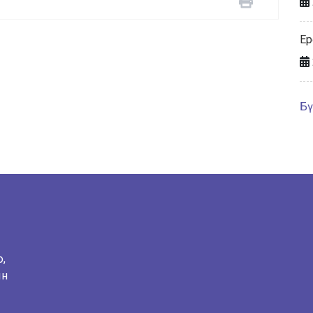
Ер
Бү
о,
ын