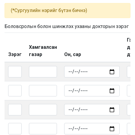
(*Сургуулийн нэрийг бүтэн бичнэ)
Боловсролын болон шинжлэх ухааны докторын зэрэг
Гэр
Хамгаалсан
ди
Зэрэг
газар
Он, сар
дуг