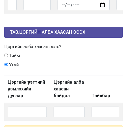
ТАВ.ЦЭРГИЙН АЛБА ХААСАН ЭСЭХ
Цэргийн алба хаасан эсэх?
Тийм
Үгүй
Цэргийн үүрэгтний
Цэргийн алба
үнэмлэхийн
хаасан
дугаар
байдал
Тайлбар