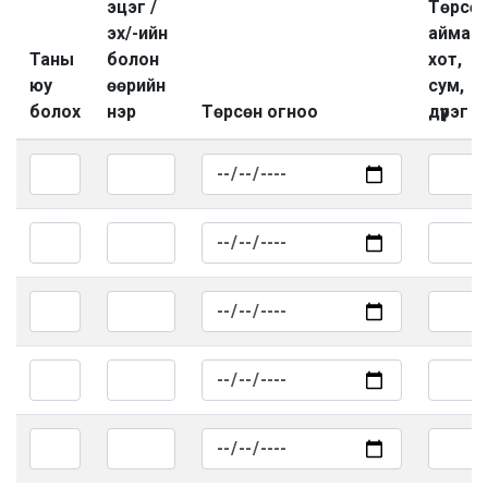
эцэг /
Төрсө
эх/-ийн
аймаг,
Таны
болон
хот,
юу
өөрийн
сум,
болох
нэр
Төрсөн огноо
дүүрэг