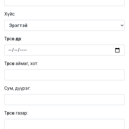
Хүйс:
Төрсөн өдөр:
Төрсөн аймаг, хот:
Сум, дүүрэг:
Төрсөн газар: