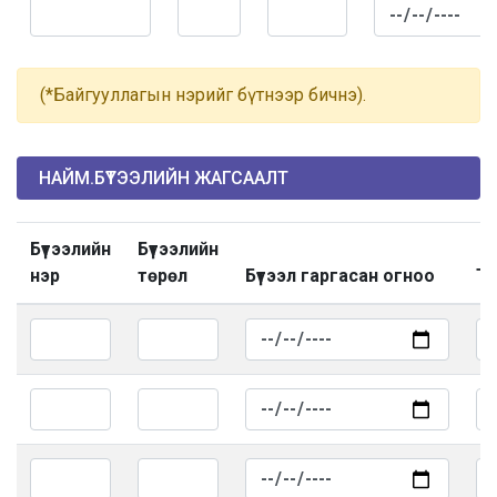
(*Байгууллагын нэрийг бүтнээр бичнэ).
НАЙМ.БҮТЭЭЛИЙН ЖАГСААЛТ
Бүтээлийн
Бүтээлийн
нэр
төрөл
Бүтээл гаргасан огноо
Та