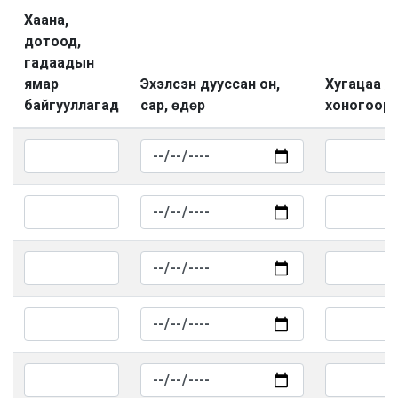
Хаана,
дотоод,
гадаадын
ямар
Эхэлсэн дууссан он,
Хугацаа /
байгууллагад
сар, өдөр
хоногоор