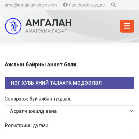
amg@amgalan.ub.gov.mn
Facebook хуудас
Ажлын байрны анкет бөглөх
НЭГ.ХУВЬ ХҮНИЙ ТАЛААРХ МЭДЭЭЛЭЛ
Сонирхож буй албан тушаал:
Регистрийн дугаар: