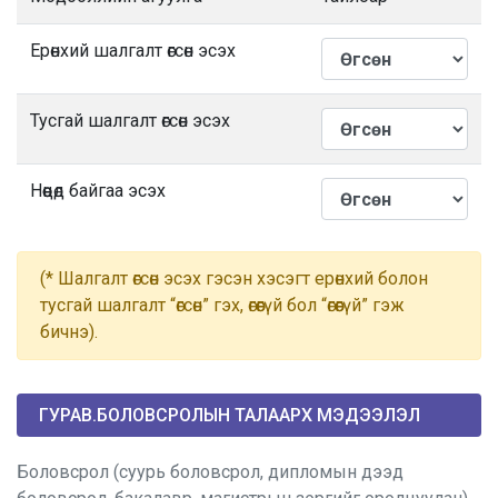
Ерөнхий шалгалт өгсөн эсэх
Тусгай шалгалт өгсөн эсэх
Нөөцөд байгаа эсэх
(* Шалгалт өгсөн эсэх гэсэн хэсэгт ерөнхий болон
тусгай шалгалт “өгсөн” гэх, өгөөгүй бол “өгөөгүй” гэж
бичнэ).
ГУРАВ.БОЛОВСРОЛЫН ТАЛААРХ МЭДЭЭЛЭЛ
Боловсрол (суурь боловсрол, дипломын дээд