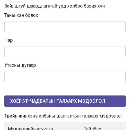
Зайлшгүй шаардлагатай үед холбоо барих хүн
Таны хэн болох
Нэр
Утасны дугаар
ХОЁР.УР ЧАДВАРЫН ТАЛААРХ МЭДЭЭЛЭЛ
Төрийн жинхэнэ албаны шалгалтын талаарх мэдээлэл
Мэдээллийн агуулга
Тайлбар