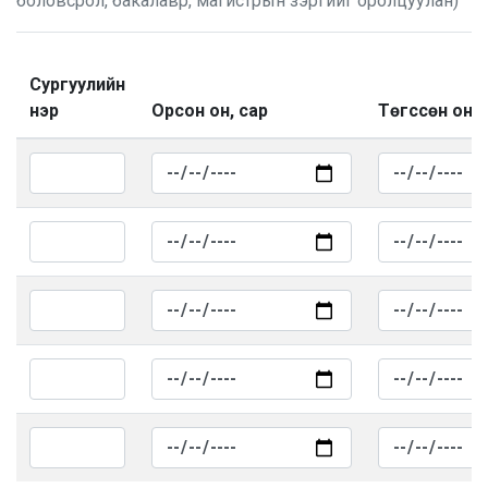
боловсрол, бакалавр, магистрын зэргийг оролцуулан)
Сургуулийн
нэр
Орсон он, сар
Төгссөн он, 