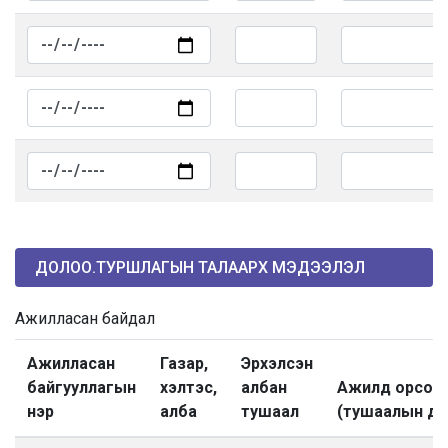
ДОЛОО.ТУРШЛАГЫН ТАЛААРХ МЭДЭЭЛЭЛ
Ажилласан байдал
Ажилласан
Газар,
Эрхэлсэн
байгууллагын
хэлтэс,
албан
Ажилд орсон 
нэр
алба
тушаал
(тушаалын ду