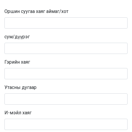
Оршин суугаа хаяг аймаг/хот
сум/дүүрэг
Гэрийн хаяг
Утасны дугаар
И-мэйл хаяг