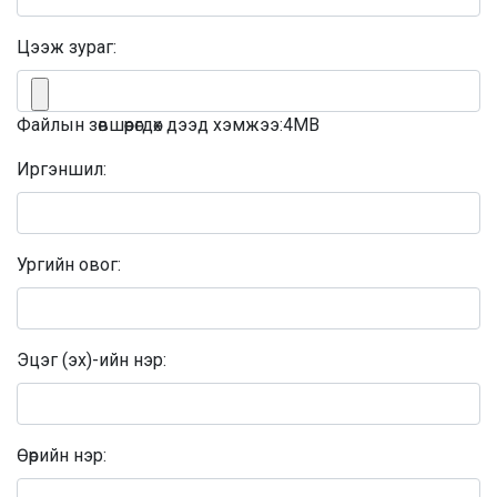
Цээж зураг:
Файлын зөвшөөрөгдөх дээд хэмжээ:4MB
Иргэншил:
Ургийн овог:
Эцэг (эх)-ийн нэр:
Өөрийн нэр: