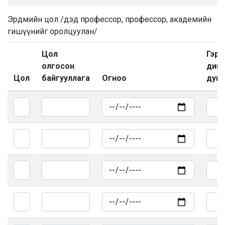
Эрдмийн цол /дэд профессор, профессор, академийн
гишүүнийг оролцуулан/
Цол
Гэрч
олгосон
дип
Цол
байгууллага
Огноо
дуга