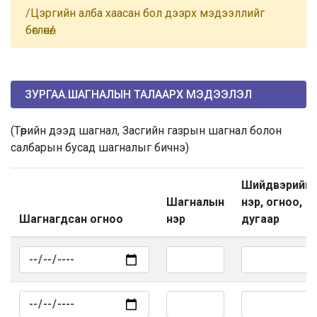
/Цэргийн алба хаасан бол дээрх мэдээллийг
бөглөнө/.
ЗУРГАА.ШАГНАЛЫН ТАЛААРХ МЭДЭЭЛЭЛ
(Төрийн дээд шагнал, Засгийн газрын шагнал болон
салбарын бусад шагналыг бичнэ)
Шийдвэрийн
Шагналын
нэр, огноо,
Шагнагдсан огноо
нэр
дугаар