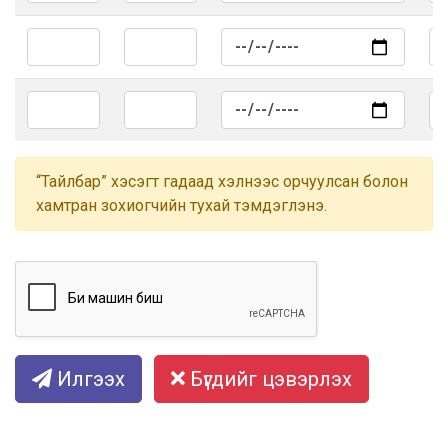
“Тайлбар” хэсэгт гадаад хэлнээс орчуулсан болон
хамтран зохиогчийн тухай тэмдэглэнэ.
Илгээх
Бүгдийг цэвэрлэх