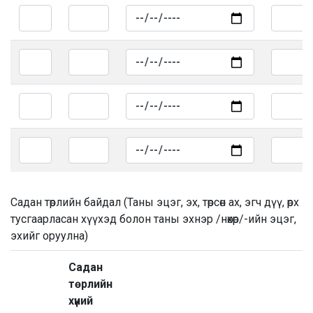
Садан төрлийн байдал (Таны эцэг, эх, төрсөн ах, эгч дүү, өрх
тусгаарласан хүүхэд болон таны эхнэр /нөхөр/-ийн эцэг,
эхийг оруулна)
Садан
төрлийн
хүний