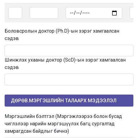
Боловсролын доктор (Ph.D)-ын зэрэг хамгаалсан
сэдэв
Шинжлэх ухааны доктор (ScD)-ын зэрэг хамгаалсан
сэдэв
ДӨРӨВ.МЭРГЭШЛИЙН ТАЛААРХ МЭДЭЭЛЭЛ
Мэргэшлийн бэлтгэл (Мэргэжлээрээ болон бусад
чиглэлээр нарийн мэргэшүүлэх багц сургалтад
хамрагдсан байдлыг бичнэ)