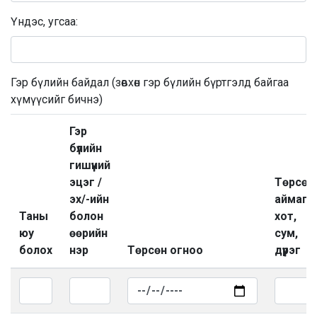
Үндэс, угсаа:
Гэр бүлийн байдал (зөвхөн гэр бүлийн бүртгэлд байгаа
хүмүүсийг бичнэ)
Гэр
бүлийн
гишүүний
эцэг /
Төрсөн
эх/-ийн
аймаг,
Таны
болон
хот,
юу
өөрийн
сум,
болох
нэр
Төрсөн огноо
дүүрэг