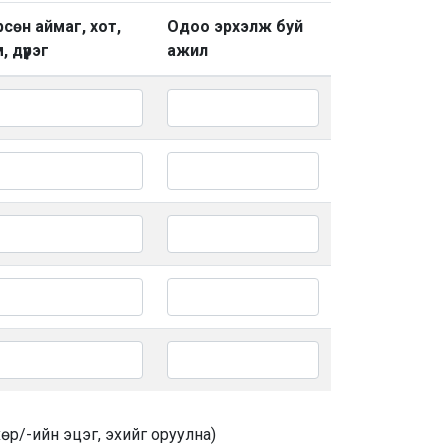
сөн аймаг, хот,
Одоо эрхэлж буй
, дүүрэг
ажил
хөр/-ийн эцэг, эхийг оруулна)