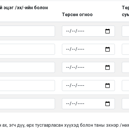
ий эцэг /эх/-ийн болон
Төр
Төрсөн огноо
сум
 ах, эгч дүү, өрх тусгаарласан хүүхэд болон таны эхнэр /нө