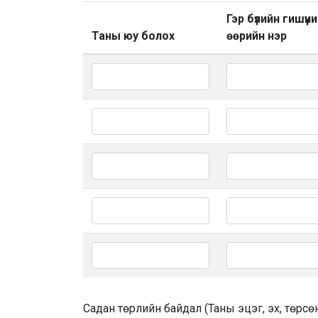
Гэр бүлийн гишүүн
Таны юу болох
өөрийн нэр
Садан төрлийн байдал (Таны эцэг, эх, төрсөн