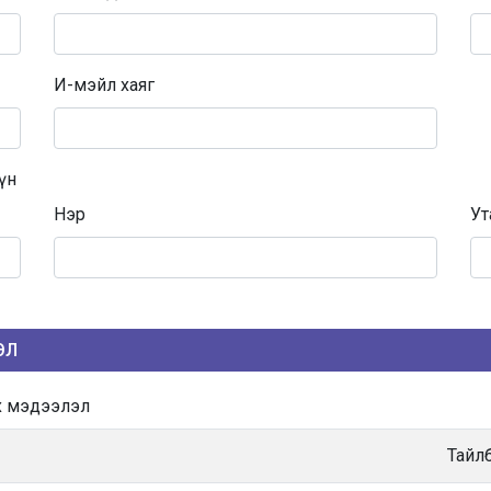
И-мэйл хаяг
үн
Нэр
Ут
ЭЛ
х мэдээлэл
Тайл