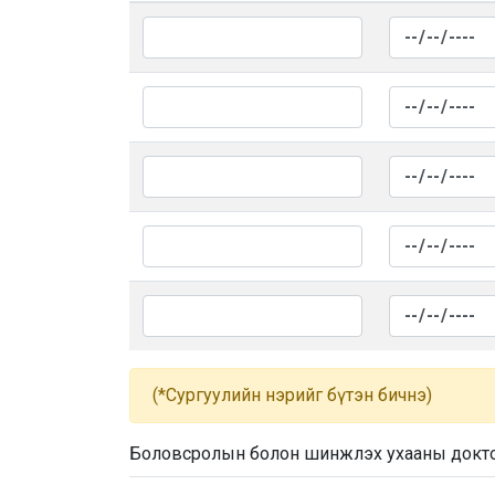
(*Сургуулийн нэрийг бүтэн бичнэ)
Боловсролын болон шинжлэх ухааны докт