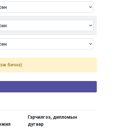
гэж бичнэ).
Гэрчилгээ, дипломын
эжил
дугаар