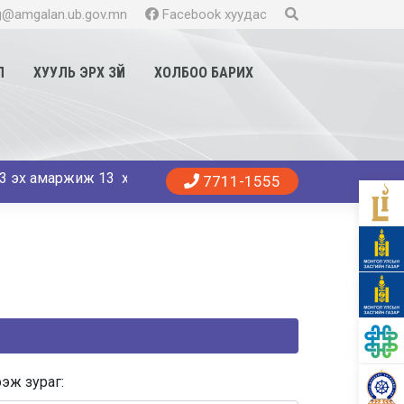
@amgalan.ub.gov.mn
Facebook хуудас
Л
ХУУЛЬ ЭРХ ЗҮЙ
ХОЛБОО БАРИХ
 13 хүү, 11 охин мэндэллээ. Танд эрүүл энхийг хүсье. 😍👨‍
7711-1555
эж зураг: