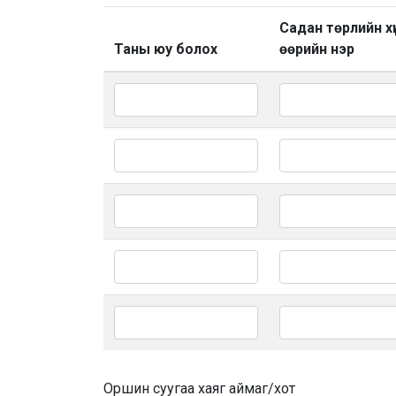
Садан төрлийн хү
Таны юу болох
өөрийн нэр
Оршин суугаа хаяг аймаг/хот