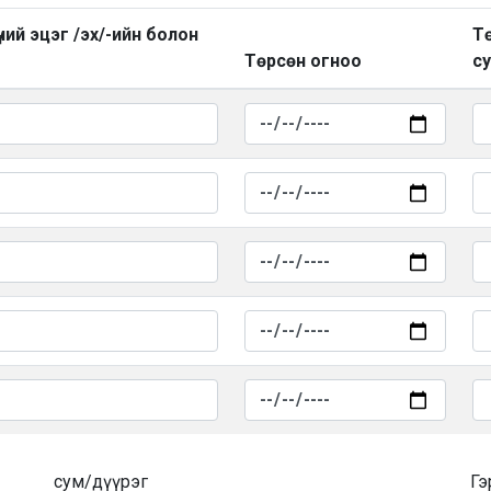
ний эцэг /эх/-ийн болон
Тө
Төрсөн огноо
су
сум/дүүрэг
Гэ