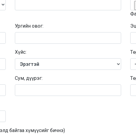
Фа
Ургийн овог:
Эц
Хүйс:
Тө
Сум, дүүрэг:
Тө
гэлд байгаа хүмүүсийг бичнэ)