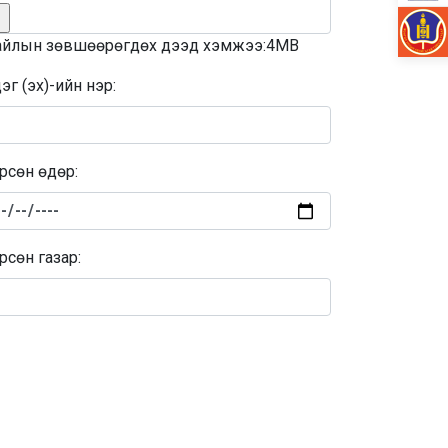
йлын зөвшөөрөгдөх дээд хэмжээ:4MB
эг (эх)-ийн нэр:
рсөн өдөр:
рсөн газар: