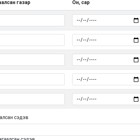
аалсан газар
Он, сар
алсан сэдэв
мгаалсан сэдэв