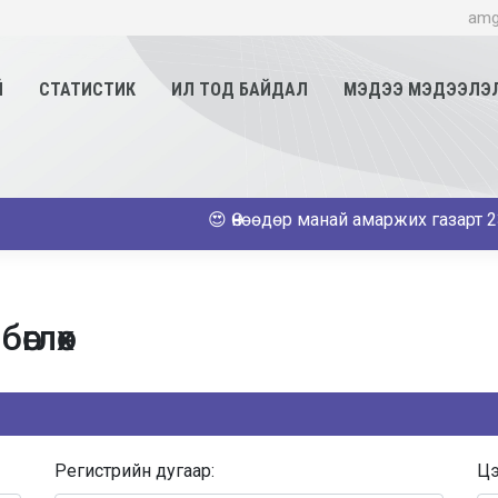
amg
Й
СТАТИСТИК
ИЛ ТОД БАЙДАЛ
МЭДЭЭ МЭДЭЭЛЭ
😍 Өнөөдөр манай амаржих газарт 23 эх амаржиж
өглөх
Регистрийн дугаар:
Цэ