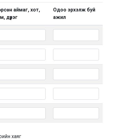
рсөн аймаг, хот,
Одоо эрхэлж буй
м, дүүрэг
ажил
рийн хаяг