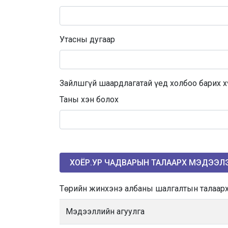
Утасны дугаар
Зайлшгүй шаардлагатай үед холбоо барих х
Таны хэн болох
ХОЁР.УР ЧАДВАРЫН ТАЛААРХ МЭДЭЭЛ
Төрийн жинхэнэ албаны шалгалтын талаар
Мэдээллийн агуулга