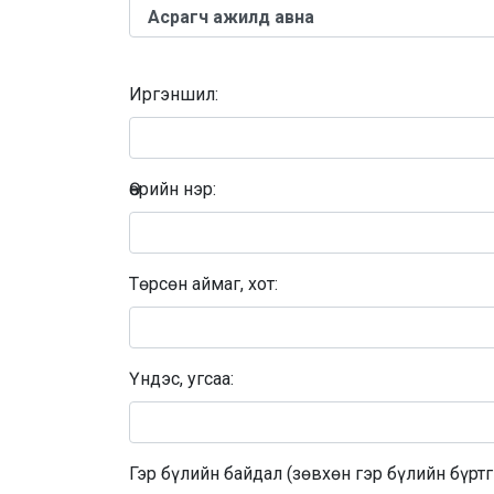
Иргэншил:
Өөрийн нэр:
Төрсөн аймаг, хот:
Үндэс, угсаа:
Гэр бүлийн байдал (зөвхөн гэр бүлийн бүрт