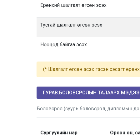
Ерөнхий шалгалт өгсөн эсэх
Тусгай шалгалт өгсөн эсэх
Нөөцөд байгаа эсэх
(* Шалгалт өгсөн эсэх гэсэн хэсэгт ерөнх
ГУРАВ.БОЛОВСРОЛЫН ТАЛААРХ МЭДЭ
Боловсрол (суурь боловсрол, дипломын дээ
Сургуулийн нэр
Орсон он, с