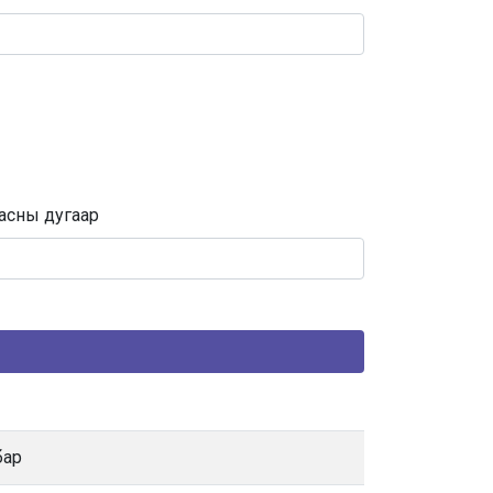
асны дугаар
бар