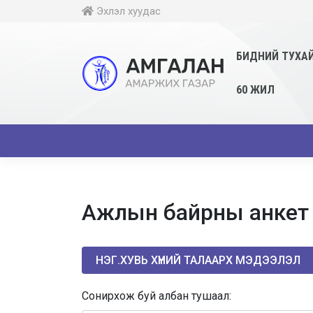
Эхлэл хуудас
БИДНИЙ ТУХА
60 ЖИЛ
Ажлын байрны анкет б
НЭГ.ХУВЬ ХҮНИЙ ТАЛААРХ МЭДЭЭЛЭЛ
Сонирхож буй албан тушаал: