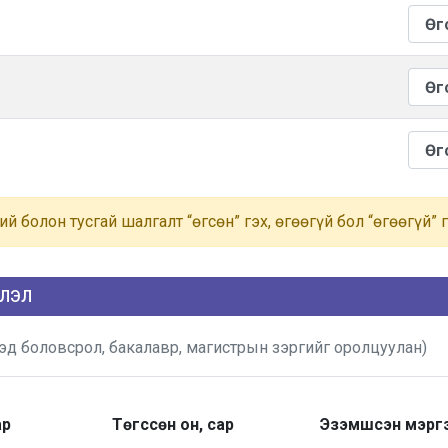
ий болон тусгай шалгалт “өгсөн” гэх, өгөөгүй бол “өгөөгүй” 
ЭЛЭЛ
д боловсрол, бакалавр, магистрын зэргийг оролцуулан)
ар
Төгссөн он, сар
Эзэмшсэн мэрг