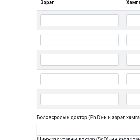
Зэрэг
Хамг
Боловсролын доктор (Ph.D)-ын зэрэг хамга
Шинжлэх ухааны доктор (ScD)-ын зэрэг ха