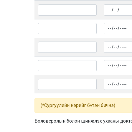
(*Сургуулийн нэрийг бүтэн бичнэ)
Боловсролын болон шинжлэх ухааны докт