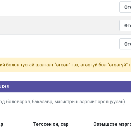
ий болон тусгай шалгалт “өгсөн” гэх, өгөөгүй бол “өгөөгүй” 
ЭЛЭЛ
д боловсрол, бакалавр, магистрын зэргийг оролцуулан)
ар
Төгссөн он, сар
Эзэмшсэн мэрг