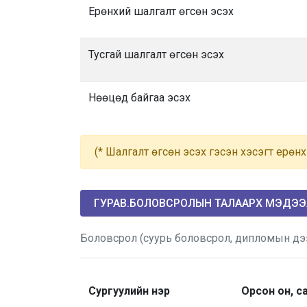
Ерөнхий шалгалт өгсөн эсэх
Тусгай шалгалт өгсөн эсэх
Нөөцөд байгаа эсэх
(* Шалгалт өгсөн эсэх гэсэн хэсэгт ерөнх
ГУРАВ.БОЛОВСРОЛЫН ТАЛААРХ МЭДЭ
Боловсрол (суурь боловсрол, дипломын дээ
Сургуулийн нэр
Орсон он, с