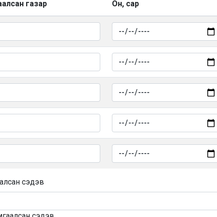
аалсан газар
Он, сар
алсан сэдэв
мгаалсан сэдэв