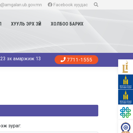
@amgalan.ub.gov.mn
Facebook хуудас
Л
ХУУЛЬ ЭРХ ЗҮЙ
ХОЛБОО БАРИХ
иж 13 хүү, 11 охин мэндэллээ. Танд эрүүл энхийг хүсье. 😍
7711-1555
эж зураг: