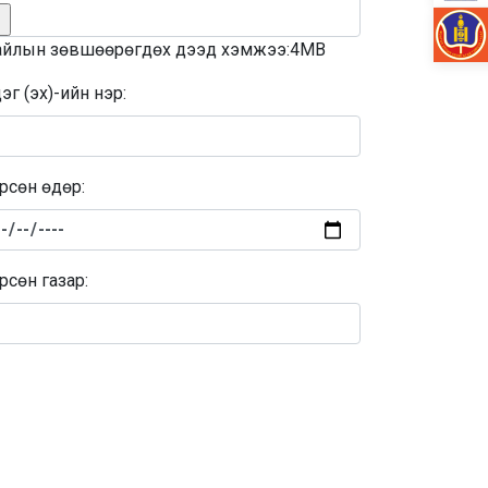
йлын зөвшөөрөгдөх дээд хэмжээ:4MB
эг (эх)-ийн нэр:
рсөн өдөр:
рсөн газар: