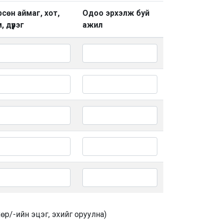
сөн аймаг, хот,
Одоо эрхэлж буй
, дүүрэг
ажил
хөр/-ийн эцэг, эхийг оруулна)