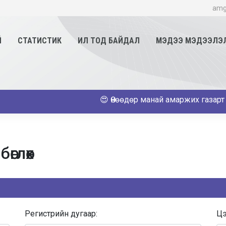
amg
Й
СТАТИСТИК
ИЛ ТОД БАЙДАЛ
МЭДЭЭ МЭДЭЭЛЭ
😍 Өнөөдөр манай амаржих газарт 23 эх амарж
өглөх
Регистрийн дугаар:
Цэ