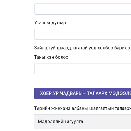
Утасны дугаар
Зайлшгүй шаардлагатай үед холбоо барих х
Таны хэн болох
ХОЁР.УР ЧАДВАРЫН ТАЛААРХ МЭДЭЭЛ
Төрийн жинхэнэ албаны шалгалтын талаар
Мэдээллийн агуулга