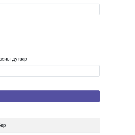
асны дугаар
бар