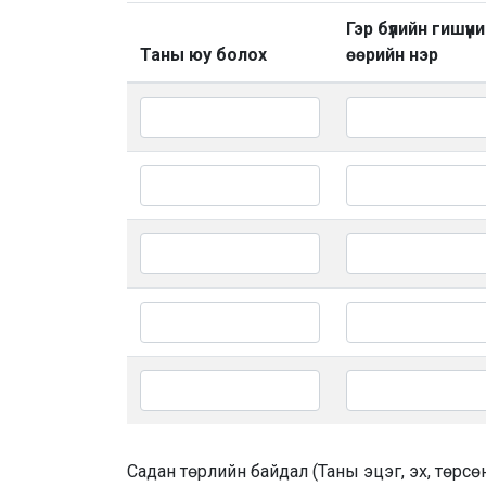
Гэр бүлийн гишүүн
Таны юу болох
өөрийн нэр
Садан төрлийн байдал (Таны эцэг, эх, төрсөн