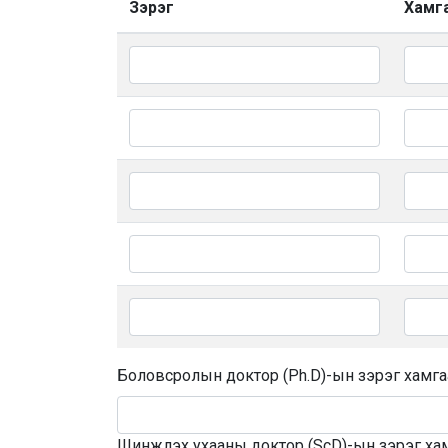
Зэрэг
Хамг
Боловсролын доктор (Ph.D)-ын зэрэг хамга
Шинжлэх ухааны доктор (ScD)-ын зэрэг ха