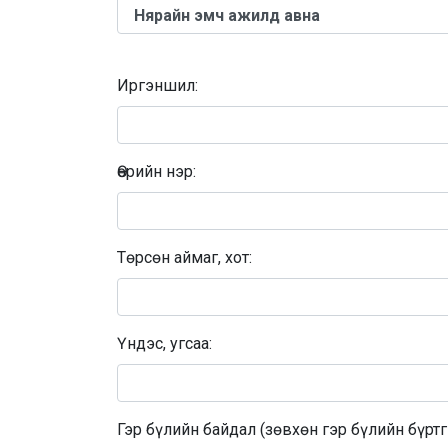
Иргэншил:
Өөрийн нэр:
Төрсөн аймаг, хот:
Үндэс, угсаа:
Гэр бүлийн байдал (зөвхөн гэр бүлийн бүрт