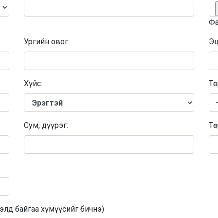
Фа
Ургийн овог:
Эц
Хүйс:
Тө
Сум, дүүрэг:
Тө
гэлд байгаа хүмүүсийг бичнэ)