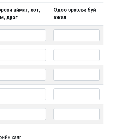
рсөн аймаг, хот,
Одоо эрхэлж буй
м, дүүрэг
ажил
рийн хаяг