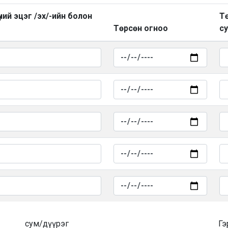
ний эцэг /эх/-ийн болон
Тө
Төрсөн огноо
су
сум/дүүрэг
Гэ