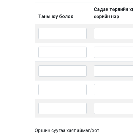
Садан төрлийн хү
Таны юу болох
өөрийн нэр
Оршин суугаа хаяг аймаг/хот