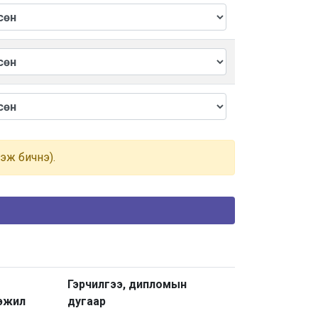
гэж бичнэ).
Гэрчилгээ, дипломын
эжил
дугаар