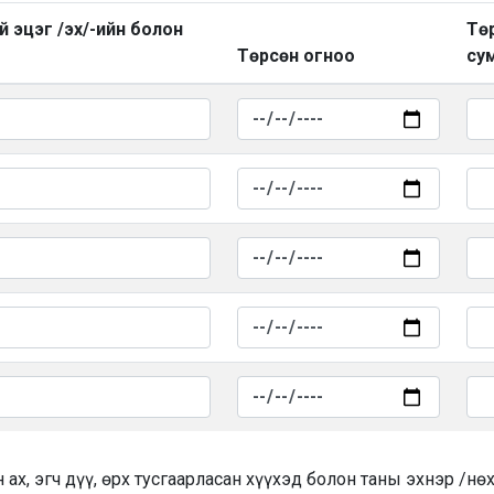
ий эцэг /эх/-ийн болон
Төр
Төрсөн огноо
сум
 ах, эгч дүү, өрх тусгаарласан хүүхэд болон таны эхнэр /нө