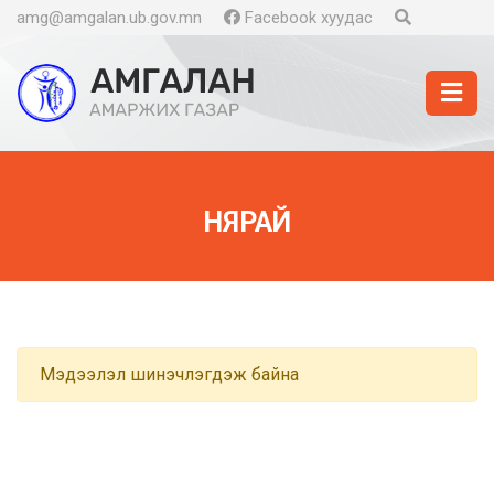
amg@amgalan.ub.gov.mn
Facebook хуудас
НЯРАЙ
Мэдээлэл шинэчлэгдэж байна